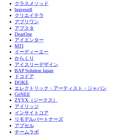
クラスメソッド
bravesoft
クリエイテラ
アプリワン
アプスタ
DearOne
アイエンター
MTI
イーディーエー
からくり
アイスリーデザイン
BAP Solution Japan
ドコドア
DOKE
エレクトリック・アーティスト・ジャパン
GeNEE
ZYYX（ジークス）
アイリッジ
インサイトコア
リモデルパートナーズ
アプセル
チームラボ