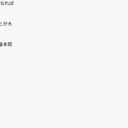
くなれば
とが大
基本契