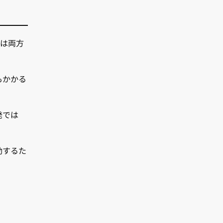
たは両方
もかかる
発では
動するた