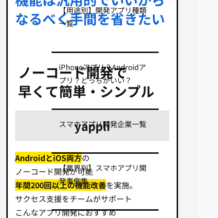
【用途別】開発アプリ種類
なるべく手間を省きたい
一覧
iPhoneアプリ？Androidア
ノーコード開発で
プリ？どっちがいい？
早くて簡単・シンプル
yappli
スマホアプリ開発企業一覧
AndroidとiOS両方
の
【業界別】スマホアプリ開
ノーコード開発が可能
発事例集
年間200回以上の機能改善
を実施。
サクセス支援をチームがサポート
こんなアプリ開発におすすめ