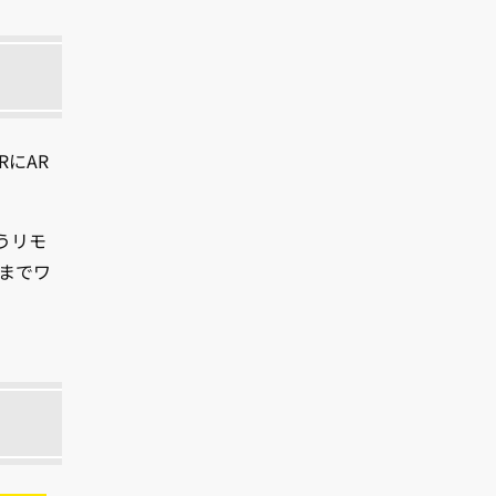
にAR
うリモ
までワ