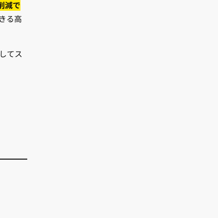
削減で
きる高
してス