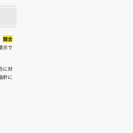
。
競合
提示で
合に対
指針に